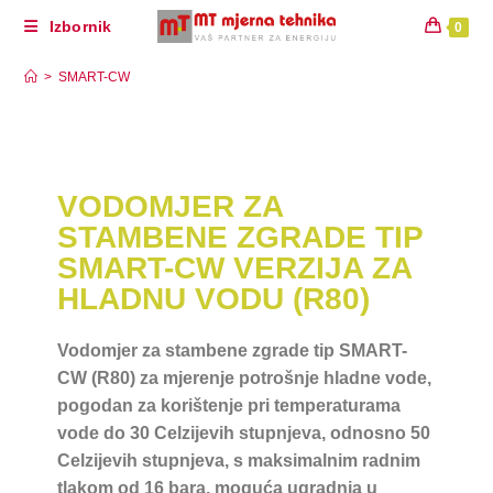
Izbornik
0
SMART-CW
>
SMART-CW
VODOMJER ZA
STAMBENE ZGRADE TIP
SMART-CW VERZIJA ZA
HLADNU VODU (R80)
Vodomjer za stambene zgrade tip SMART-
CW (R80) za mjerenje potrošnje hladne vode,
pogodan za korištenje pri temperaturama
vode do 30 Celzijevih stupnjeva, odnosno 50
Celzijevih stupnjeva, s maksimalnim radnim
tlakom od 16 bara, moguća ugradnja u