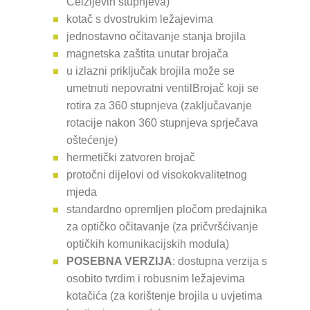
Celzijevih stupnjeva)
kotač s dvostrukim ležajevima
jednostavno očitavanje stanja brojila
magnetska zaštita unutar brojača
u izlazni priključak brojila može se
umetnuti nepovratni ventilBrojač koji se
rotira za 360 stupnjeva (zaključavanje
rotacije nakon 360 stupnjeva sprječava
oštećenje)
hermetički zatvoren brojač
protočni dijelovi od visokokvalitetnog
mjeda
standardno opremljen pločom predajnika
za optičko očitavanje (za pričvršćivanje
optičkih komunikacijskih modula)
POSEBNA VERZIJA
: dostupna verzija s
osobito tvrdim i robusnim ležajevima
kotačića (za korištenje brojila u uvjetima