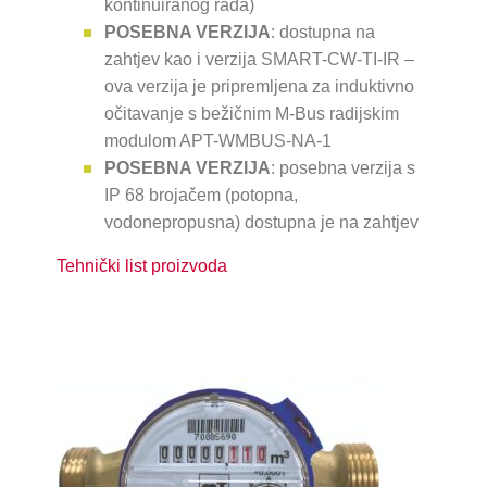
kontinuiranog rada)
POSEBNA VERZIJA
: dostupna na
zahtjev kao i verzija SMART-CW-TI-IR –
ova verzija je pripremljena za induktivno
očitavanje s bežičnim M-Bus radijskim
modulom APT-WMBUS-NA-1
POSEBNA VERZIJA
: posebna verzija s
IP 68 brojačem (potopna,
vodonepropusna) dostupna je na zahtjev
Tehnički list proizvoda