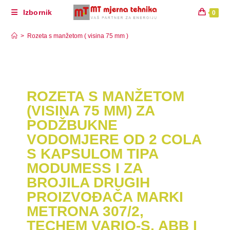
Izbornik
0
Rozeta s manžetom ( visina 75 mm )
>
Rozeta s manžetom ( visina 75 mm )
ROZETA S MANŽETOM
(VISINA 75 MM) ZA
PODŽBUKNE
VODOMJERE OD 2 COLA
S KAPSULOM TIPA
MODUMESS I ZA
BROJILA DRUGIH
PROIZVOĐAČA MARKI
METRONA 307/2,
TECHEM VARIO-S, ABB I