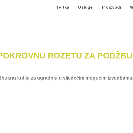
Tvrtka
Usluge
Proizvodi
W
 POKROVNU ROZETU ZA PODŽBU
džbuknu kutiju za ugradnju u sljedećim mogućim izvedbama