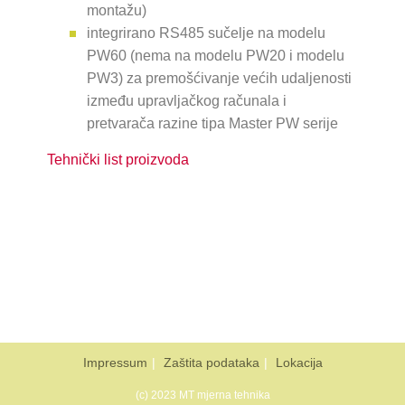
montažu)
integrirano RS485 sučelje na modelu
PW60 (nema na modelu PW20 i modelu
PW3) za premošćivanje većih udaljenosti
između upravljačkog računala i
pretvarača razine tipa Master PW serije
Tehnički list proizvoda
Impressum
Zaštita podataka
Lokacija
(c) 2023 MT mjerna tehnika