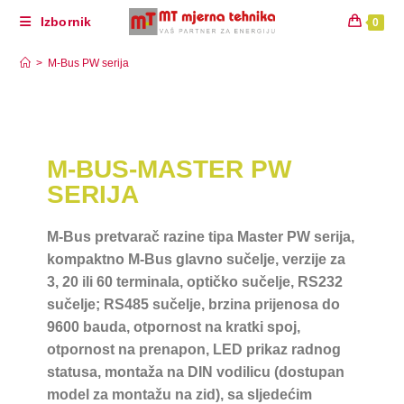
Izbornik
0
M-Bus PW serija
>
M-Bus PW serija
M-BUS-MASTER PW
SERIJA
M-Bus pretvarač razine tipa Master PW serija,
kompaktno M-Bus glavno sučelje, verzije za
3, 20 ili 60 terminala, optičko sučelje, RS232
sučelje; RS485 sučelje, brzina prijenosa do
9600 bauda, otpornost na kratki spoj,
otpornost na prenapon, LED prikaz radnog
statusa, montaža na DIN vodilicu (dostupan
model za montažu na zid), sa sljedećim