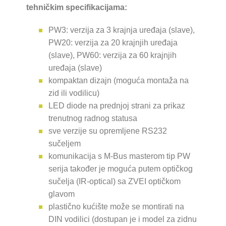
tehničkim specifikacijama:
PW3: verzija za 3 krajnja uređaja (slave),
PW20: verzija za 20 krajnjih uređaja
(slave), PW60: verzija za 60 krajnjih
uređaja (slave)
kompaktan dizajn (moguća montaža na
zid ili vodilicu)
LED diode na prednjoj strani za prikaz
trenutnog radnog statusa
sve verzije su opremljene RS232
sučeljem
komunikacija s M-Bus masterom tip PW
serija također je moguća putem optičkog
sučelja (IR-optical) sa ZVEI optičkom
glavom
plastično kućište može se montirati na
DIN vodilici (dostupan je i model za zidnu