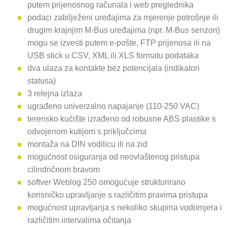
putem prijenosnog računala i web preglednika
podaci zabilježeni uređajima za mjerenje potrošnje ili
drugim krajnjim M-Bus uređajima (npr. M-Bus senzori)
mogu se izvesti putem e-pošte, FTP prijenosa ili na
USB stick u CSV, XML ili XLS formatu podataka
dva ulaza za kontakte bez potencijala (indikatori
statusa)
3 relejna izlaza
ugrađeno univerzalno napajanje (110-250 VAC)
terensko kućište izrađeno od robusne ABS plastike s
odvojenom kutijom s priključcima
montaža na DIN vodilicu ili na zid
mogućnost osiguranja od neovlaštenog pristupa
cilindričnom bravom
softver Weblog 250 omogućuje strukturirano
korisničko upravljanje s različitim pravima pristupa
mogućnost upravljanja s nekoliko skupina vodomjera i
različitim intervalima očitanja