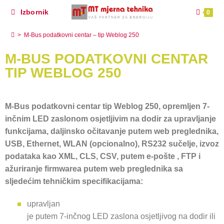
Izbornik
0
M-Bus podatkovni centar – tip Weblog 250
>
M-Bus podatkovni centar – tip Weblog 250
M-BUS PODATKOVNI CENTAR
TIP WEBLOG 250
M-Bus podatkovni centar tip Weblog 250, opremljen 7-
inčnim LED zaslonom osjetljivim na dodir za upravljanje
funkcijama, daljinsko očitavanje putem web preglednika,
USB, Ethernet, WLAN (opcionalno), RS232 sučelje, izvoz
podataka kao XML, CLS, CSV, putem e-pošte , FTP i
ažuriranje firmwarea putem web preglednika sa
sljedećim tehničkim specifikacijama:
upravljan
je putem 7-inčnog LED zaslona osjetljivog na dodir ili