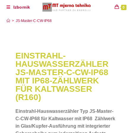
Izbornik
0
JS-Master-C-CW-IP68
>
JS-Master-C-CW-IP68
EINSTRAHL-
HAUSWASSERZÄHLER
JS-MASTER-C-CW-IP68
MIT IP68-ZÄHLWERK
FÜR KALTWASSER
(R160)
Einstrahl-Hauswasserzähler Typ JS-Master-
C-CW-IP68 für Kaltwasser mit IP68 Zählwerk
in Glas/Kupfer-Ausführung mit integrierter