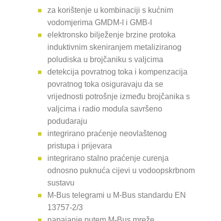
za korištenje u kombinaciji s kućnim
vodomjerima GMDM-I i GMB-I
elektronsko bilježenje brzine protoka
induktivnim skeniranjem metaliziranog
poludiska u brojčaniku s valjcima
detekcija povratnog toka i kompenzacija
povratnog toka osiguravaju da se
vrijednosti potrošnje između brojčanika s
valjcima i radio modula savršeno
podudaraju
integrirano praćenje neovlaštenog
pristupa i prijevara
integrirano stalno praćenje curenja
odnosno puknuća cijevi u vodoopskrbnom
sustavu
M-Bus telegrami u M-Bus standardu EN
13757-2/3
napajanje putem M-Bus mreže