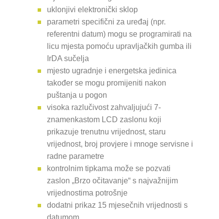
uklonjivi elektronički sklop
parametri specifični za uređaj (npr.
referentni datum) mogu se programirati na
licu mjesta pomoću upravljačkih gumba ili
IrDA sučelja
mjesto ugradnje i energetska jedinica
također se mogu promijeniti nakon
puštanja u pogon
visoka razlučivost zahvaljujući 7-
znamenkastom LCD zaslonu koji
prikazuje trenutnu vrijednost, staru
vrijednost, broj provjere i mnoge servisne i
radne parametre
kontrolnim tipkama može se pozvati
zaslon „Brzo očitavanje“ s najvažnijim
vrijednostima potrošnje
dodatni prikaz 15 mjesečnih vrijednosti s
datumom