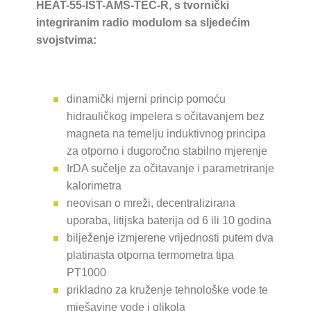
HEAT-55-IST-AMS-TEC-R, s tvornički
integriranim radio modulom sa sljedećim
svojstvima:
dinamički mjerni princip pomoću
hidrauličkog impelera s očitavanjem bez
magneta na temelju induktivnog principa
za otporno i dugoročno stabilno mjerenje
IrDA sučelje za očitavanje i parametriranje
kalorimetra
neovisan o mreži, decentralizirana
uporaba, litijska baterija od 6 ili 10 godina
bilježenje izmjerene vrijednosti putem dva
platinasta otporna termometra tipa
PT1000
prikladno za kruženje tehnološke vode te
mješavine vode i glikola