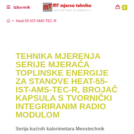
Izbornik
0
Heat-55-IST-AMS-TEC-R
>
Heat-55-IST-AMS-TEC-R
TEHNIKA MJERENJA
SERIJE MJERAČA
TOPLINSKE ENERGIJE
ZA STANOVE HEAT-55-
IST-AMS-TEC-R, BROJAČ
KAPSULA S TVORNIČKI
INTEGRIRANIM RADIO
MODULOM
Serija kućnih kalorimetara Messtechnik