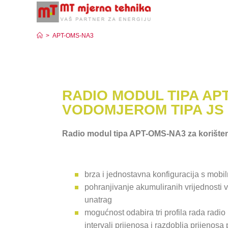
APT-OMS-NA3
>
APT-OMS-NA3
RADIO MODUL TIPA AP
VODOMJEROM TIPA JS
Radio modul tipa APT-OMS-NA3 za korišten
brza i jednostavna konfiguracija s mobi
pohranjivanje akumuliranih vrijednosti
unatrag
mogućnost odabira tri profila rada radi
intervali prijenosa i razdoblja prijenos