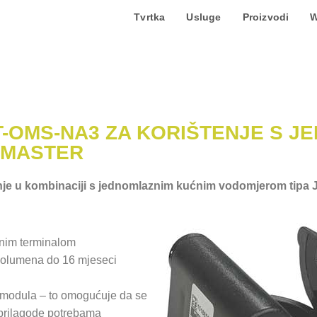
Tvrtka
Usluge
Proizvodi
W
T-OMS-NA3 ZA KORIŠTENJE S 
 MASTER
je u kombinaciji s jednomlaznim kućnim vodomjerom tipa JS
lnim terminalom
 volumena do 16 mjeseci
o modula – to omogućuje da se
a prilagode potrebama