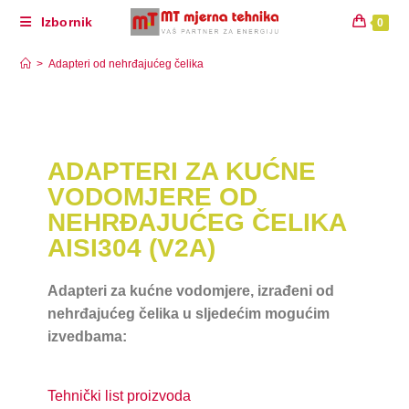
Izbornik
0
Adapteri od nehrđajućeg čelika
>
Adapteri od nehrđajućeg čelika
ADAPTERI ZA KUĆNE
VODOMJERE OD
NEHRĐAJUĆEG ČELIKA
AISI304 (V2A)
Adapteri za kućne vodomjere, izrađeni od
nehrđajućeg čelika u sljedećim mogućim
izvedbama:
Tehnički list proizvoda